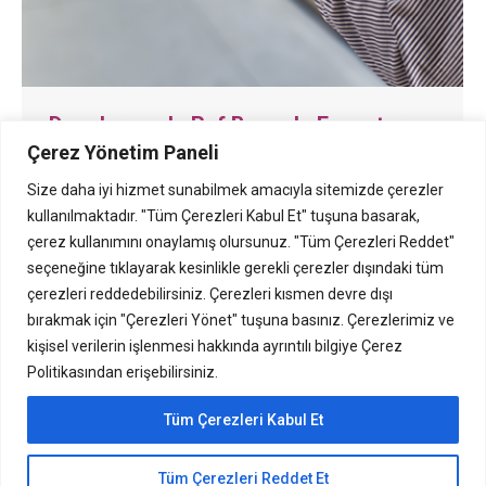
Depolarınızda Raf Bazında Envanter
Çerez Yönetim Paneli
Yönetimi Yapın
Size daha iyi hizmet sunabilmek amacıyla sitemizde çerezler
Nebimv3
By
Yonetici
15/02/2019
kullanılmaktadır. "Tüm Çerezleri Kabul Et" tuşuna basarak,
Depolarınızda Raf Bazında Envanter Yönetimi
çerez kullanımını onaylamış olursunuz. "Tüm Çerezleri Reddet"
Yapın 15.02.2019 Ürünlerin depoya giriş ve
seçeneğine tıklayarak kesinlikle gerekli çerezler dışındaki tüm
çıkışları esnasında depoda bulunacakları
çerezleri reddedebilirsiniz. Çerezleri kısmen devre dışı
bırakmak için "Çerezleri Yönet" tuşuna basınız. Çerezlerimiz ve
bölümleri (raflar) ve çıkışın yapılacağı rafları
kişisel verilerin işlenmesi hakkında ayrıntılı bilgiye Çerez
seçerek, raf bazında envanter takibi yapın.
Politikasından erişebilirsiniz.
Ürünlerin depoya giriş işlemleri esnasında, giriş
fişleri üzerinde ürünün deponun hangi
Tüm Çerezleri Kabul Et
raf/bölümüne yerleştirileceği seçimini
yapabilirsiniz. Mağazalar arası yapılan transfer
Tüm Çerezleri Reddet Et