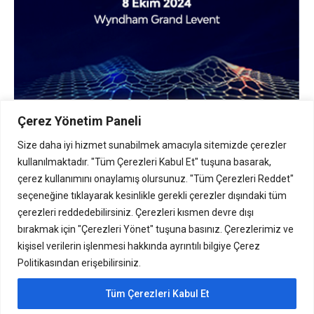
Çerez Yönetim Paneli
Nebim, 11. Perakende Teknolojileri
Konferansı’nda Yerini Aldı
Size daha iyi hizmet sunabilmek amacıyla sitemizde çerezler
kullanılmaktadır. "Tüm Çerezleri Kabul Et" tuşuna basarak,
Etkinlik
By
Yonetici
03/10/2024
çerez kullanımını onaylamış olursunuz. "Tüm Çerezleri Reddet"
Nebim, 11. Perakende Teknolojileri
seçeneğine tıklayarak kesinlikle gerekli çerezler dışındaki tüm
çerezleri reddedebilirsiniz. Çerezleri kısmen devre dışı
Konferansı’nda Yerini Aldı 03.10.2024 Perakende
bırakmak için "Çerezleri Yönet" tuşuna basınız. Çerezlerimiz ve
sektörünün güncel konularının ve sektörün yakın
kişisel verilerin işlenmesi hakkında ayrıntılı bilgiye Çerez
geleceğine ilişkin teknoloji stratejilerinin
Politikasından erişebilirsiniz.
tartışıldığı Perakende Teknolojileri Konferansı,
her yıl olduğu gibi bu yıl da perakende sektörüyle
Tüm Çerezleri Kabul Et
teknoloji çözüm ortaklarını bir araya getirmeye ve