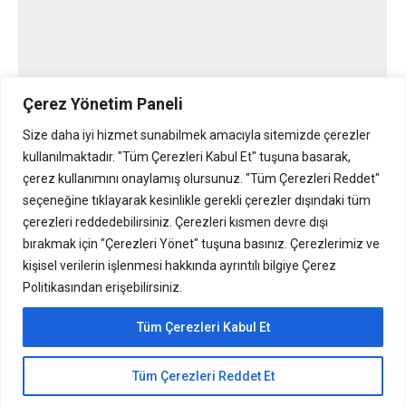
Çerez Yönetim Paneli
Nebim V3’ün Finrota Netekstre
Size daha iyi hizmet sunabilmek amacıyla sitemizde çerezler
kullanılmaktadır. "Tüm Çerezleri Kabul Et" tuşuna basarak,
Nebimv3
By
Yonetici
11/08/2025
çerez kullanımını onaylamış olursunuz. "Tüm Çerezleri Reddet"
Nebim V3’ün Finrota Netekstre ve Finrota
seçeneğine tıklayarak kesinlikle gerekli çerezler dışındaki tüm
Posrapor Entegrasyonlarıyla Finansal Süreçleriniz
çerezleri reddedebilirsiniz. Çerezleri kısmen devre dışı
bırakmak için "Çerezleri Yönet" tuşuna basınız. Çerezlerimiz ve
Şimdi Daha Güçlü 17.03.2025 Nebim V3 ERP ile
kişisel verilerin işlenmesi hakkında ayrıntılı bilgiye Çerez
Finrota Netekstre ve Posrapor Entegrasyonları
Politikasından erişebilirsiniz.
Nebim V3 ERP’nin Finrota Netekstre ve Posrapor
entegrasyonları sayesinde, firmanızın banka
Tüm Çerezleri Kabul Et
hesap hareketleri ile fiziksel ve sanal POS
işlemlerini tek bir ekrandan yönetebilir, finansal
Tüm Çerezleri Reddet Et
süreçlerinizi dijitalleştirerek güçlendirebilirsiniz.