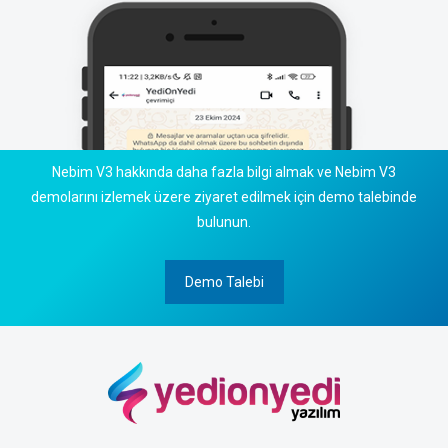
Nebim V3 hakkında daha fazla bilgi almak ve Nebim V3
demolarını izlemek üzere ziyaret edilmek için demo talebinde
bulunun.
Demo Talebi