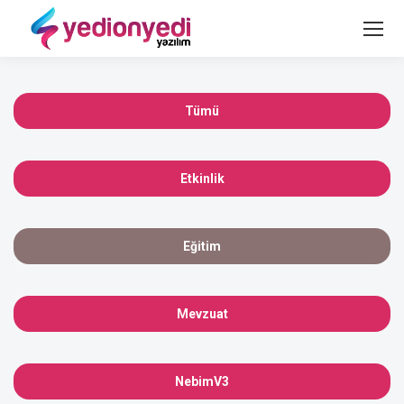
Tümü
Etkinlik
Eğitim
Mevzuat
NebimV3