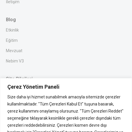
İletişim
Blog
Etkinlik
Eğitim
Mevzuat
Nebim V3
Site Bilgileri
Çerez Yönetim Paneli
Gizlilik
Size daha iyi hizmet sunabilmek amacıyla sitemizde çerezler
K.V.K Metni
kullanılmaktadır. "Tüm Çerezleri Kabul Et" tuşuna basarak,
Site Kullanım Bilgilendirmesi
çerez kullanımını onaylamış olursunuz. "Tüm Çerezleri Reddet"
seçeneğine tıklayarak kesinlikle gerekli çerezler dışındaki tüm
Telif Hakkı
çerezleri reddedebilirsiniz. Çerezleri kısmen devre dışı