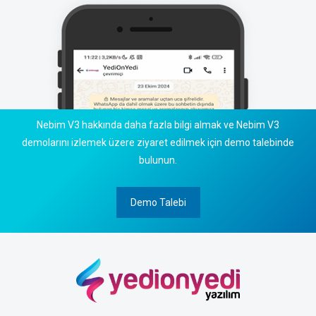
Nebim V3 hakkında daha fazla bilgi almak ve Nebim V3
demolarını izlemek üzere ziyaret edilmek için demo talebinde
bulunun.
Demo Talebi