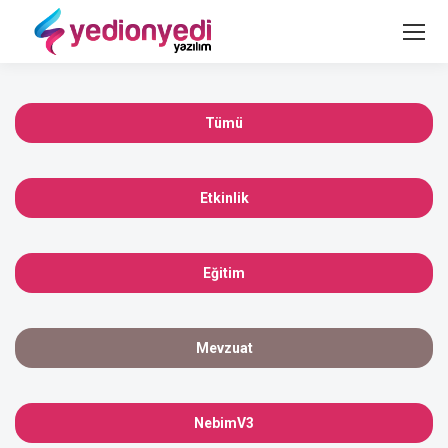
Tümü
Etkinlik
Eğitim
Mevzuat
NebimV3