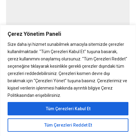
Çerez Yönetim Paneli
Y7Send
Size daha iyi hizmet sunabilmek amacıyla sitemizde çerezler
kullanılmaktadır. "Tüm Çerezleri Kabul Et" tuşuna basarak,
blog bizden
By
Yonetici
22/03/2026
çerez kullanımını onaylamış olursunuz. "Tüm Çerezleri Reddet"
Y7send İle Sınırları Kimler Aşabilir? Müşterisine
seçeneğine tıklayarak kesinlikle gerekli çerezler dışındaki tüm
çerezleri reddedebilirsiniz. Çerezleri kısmen devre dışı
“en kısa yoldan” ulaşmak İsteyen her İşletme!
bırakmak için "Çerezleri Yönet" tuşuna basınız. Çerezlerimiz ve
“Mesaj başına ücret ödemek istemiyorum”,
kişisel verilerin işlenmesi hakkında ayrıntılı bilgiye Çerez
“Mesajlarım onay beklemeden anında ulaşsın” ve
Politikasından erişebilirsiniz.
“Sistemimle tam entegre çalışsın” diyen tüm
işletme sahipleri ve sistem yöneticileri için
Tüm Çerezleri Kabul Et
Y7send en doğru tercih. Siz de işletmenizi
büyütmek, operasyonel yükünüzü azaltmak ve
Tüm Çerezleri Reddet Et
müşterilerinizle gerçek zamanlı bağ kurmak için