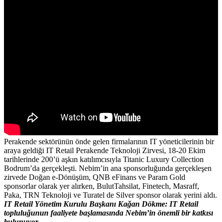
Perakende sektörünün önde gelen firmalarının IT yöneticilerinin bir
araya geldiği IT Retail Perakende Teknoloji Zirvesi, 18-20 Ekim
tarihlerinde 200’ü aşkın katılımcısıyla Titanic Luxury Collection
Bodrum’da gerçekleşti. Nebim’in ana sponsorluğunda gerçekleşen
zirvede Doğan e-Dönüşüm, QNB eFinans ve Param Gold
sponsorlar olarak yer alırken, BulutTahsilat, Finetech, Masraff,
Paka, TRN Teknoloji ve Turatel de Silver sponsor olarak yerini aldı.
IT Retail Yönetim Kurulu Başkanı Kağan Dökme: IT Retail
topluluğunun faaliyete başlamasında Nebim’in önemli bir katkısı
bulunuyor