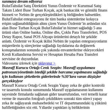
sunmaya devam ediyoruz
BulutTahsilat Satış Direktörü Yunus Özdemir ve Kurumsal Satış
Takım Lideri Buse Turhan Koçak, açık bankacılık ve gömülü finans
hizmeti ve Nebim ile gerçekleştirdikleri iş birliğinden bahsettiler.
BulutTahsilat entegrasyonu ile tüm banka sistemlerine kolayca
erişim sağlanabildiğinin altını çizen Yunus Özdemir’in ardından söz
alan Buse Turhan Koçak BulutTahsilat’ın hizmet sağladığı 5 ana
ürünü olan Online banka, Online dbs, Çoklu Para Transferleri, POS
Detay Rapor, Sanal POS Altyapı ürünlerini detaylı bir şekilde
anlattı. Özdemir ve Koçak ikilisi Nebim ile yapılan entegrasyonların
müşterilerin iş süreçlerine sağladığı faydalarına da değinerek
konuşmalarının sonunda çok yakında envanterlerine ekleyecekleri
Kredi Kullandırma Servisi ve Hesaptan Hesaba Para Transferi
servisine de duyurdular.
Videosunu izlemek için
tıklayınız >
Masraff Kurucu Ortağı Cenk Sezgin: Masraff uygulaması
patronun/yönetimin istediği şekilde harcama yapılmasını sağladığı
için kullanan şirketlerin giderlerinde %30’lara varan düşüşler
gerçekleşiyor
Masraff Kurucu Ortağı Cenk Sezgin Yapay zeka ile gider kontrolü
ve tasarrufu konulu sunumunda Masraff uygulamasının kullanımı
sayesinde firmalarda sağlanan gider tasarrufundan, veri temelli karar
verme ile masrafın fotoğrafı çekildikten sonraki tüm süreci yapay
zeka ile sağlayarak muhasebedeki ve IT departmanındaki iş yükünü
hafiflettiğinden söz etti. Yıllardır yaptıkları iş birliklerinin