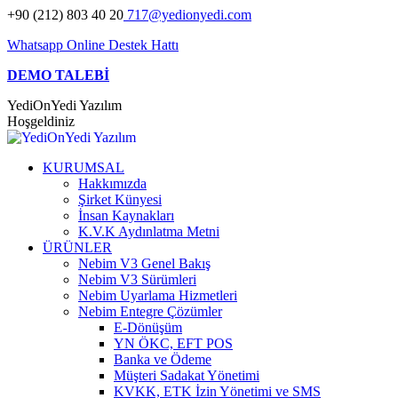
Skip
+90 (212) 803 40 20
717@yedionyedi.com
to
Whatsapp Online Destek Hattı
content
DEMO TALEBİ
YediOnYedi Yazılım
Hoşgeldiniz
KURUMSAL
Hakkımızda
Şirket Künyesi
İnsan Kaynakları
K.V.K Aydınlatma Metni
ÜRÜNLER
Nebim V3 Genel Bakış
Nebim V3 Sürümleri
Nebim Uyarlama Hizmetleri
Nebim Entegre Çözümler
E-Dönüşüm
YN ÖKC, EFT POS
Banka ve Ödeme
Müşteri Sadakat Yönetimi
KVKK, ETK İzin Yönetimi ve SMS