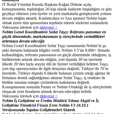
IT Retail Yönetim Kurulu Başkanı Kağan Dökme açılış
konuşmasında, topluluğun 20 kişi olarak faaliyete başladığını ve gün
geçtikçe eklenen yeni üyeler ve yeni markalarla genişleyerek yoluna
devam ettiğini aktardı. Katılımcılara ve Ana sponsor Nebim başta
olmak üzere tüm sponsorlara teşekkür ederek sözlerini sonlandırdı.
Videosunu izlemek için
tıklayınız >
Nebim Genel Koordinatörü Sedat Taşçı: Referans panomuz en
güçlü döneminde, markalarımızın iş süreçlerinde verimlilikleri
artırmaya devam edeceğiz
Nebim Genel Koordinatörü Sedat Taşçı sunumunda Nebim’in şu
anki durumu hakkında bilgiler verdi. Nebim V3’ün 8.000+ firmada
kullanıldığını, referans panosunun en güçlü döneminde olduğunu, iş
birliklerinin artarak devam ettiğini, yurt dışında 30’un üzerinde
ülkede 20’den fazla arayüz dili ile hizmet verildiğini belirten Taşçı,
yurt dışı operasyonları ile ilgili detaylara değindi. Türkiye’de 70’in
üzerinde, Türkiye dışında 6 ülkede bulunan çözüm ortağı ağımız ile
firmalara destek sağladığımızı aktaran Sedat Taşçı, iş ortakları ile
birlikte sunulan entegre çözümlerin katkılarına değindi.
Konuşmasının sonunda Param ve Nebim Ortaklığı ile iş süreçlerinde
oluşacak yeni fırsatların artarak devam edeceğini belirtti.
Videosunu izlemek için
tıklayınız >
Nebim İş Geliştirme ve Üretim Müdürü Yılmaz Akgül ve İş
Geliştirme Yöneticisi Füsun Eren Nebim V3 24.10.1
Versiyonunda Yapılan Geliştirmeleri Aktardı