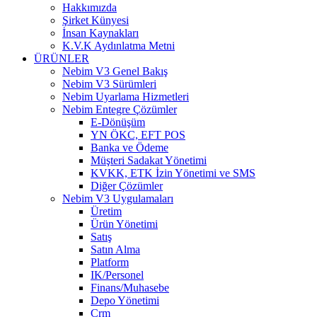
Hakkımızda
Şirket Künyesi
İnsan Kaynakları
K.V.K Aydınlatma Metni
ÜRÜNLER
Nebim V3 Genel Bakış
Nebim V3 Sürümleri
Nebim Uyarlama Hizmetleri
Nebim Entegre Çözümler
E-Dönüşüm
YN ÖKC, EFT POS
Banka ve Ödeme
Müşteri Sadakat Yönetimi
KVKK, ETK İzin Yönetimi ve SMS
Diğer Çözümler
Nebim V3 Uygulamaları
Üretim
Ürün Yönetimi
Satış
Satın Alma
Platform
IK/Personel
Finans/Muhasebe
Depo Yönetimi
Crm