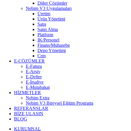
Diğer Çözümler
Nebim V3 Uygulamaları
Üretim
Ürün Yönetimi
Satış
Satın Alma
Platform
IK/Personel
Finans/Muhasebe
Depo Yönetimi
Crm
E-ÇÖZÜMLER
E-Fatura
E-Arşiv
E-Defter
E-İrsaliye
E-Mutabakat
HİZMETLER
Nebim Extra
Nebim V3 Bireysel Eğitim Programı
REFERANSLAR
BİZE ULAŞIN
BLOG
KURUMSAL