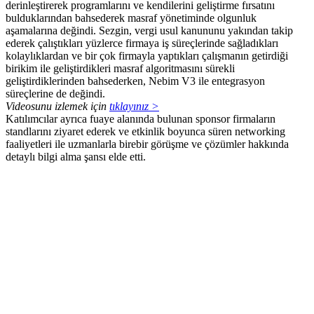
derinleştirerek programlarını ve kendilerini geliştirme fırsatını
bulduklarından bahsederek masraf yönetiminde olgunluk
aşamalarına değindi. Sezgin, vergi usul kanununu yakından takip
ederek çalıştıkları yüzlerce firmaya iş süreçlerinde sağladıkları
kolaylıklardan ve bir çok firmayla yaptıkları çalışmanın getirdiği
birikim ile geliştirdikleri masraf algoritmasını sürekli
geliştirdiklerinden bahsederken, Nebim V3 ile entegrasyon
süreçlerine de değindi.
Videosunu izlemek için
tıklayınız >
Katılımcılar ayrıca fuaye alanında bulunan sponsor firmaların
standlarını ziyaret ederek ve etkinlik boyunca süren networking
faaliyetleri ile uzmanlarla birebir görüşme ve çözümler hakkında
detaylı bilgi alma şansı elde etti.
WhatsApp Soru Ve Destek Hattı
Uzman Ekip , Kaliteli Destek