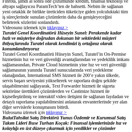
Finrota, şimdi al sonra öde çözümünde kredim, finansal teknoloji ve
altyapı sağlayıcısı ParamTech’ten de bahsetti. Nebim ile sağlanan
yeni ortaklık ile birlikte üreticiden tüketiciye giden yolculuktaki tüm
iş süreçlerinde sunulan çözümlerin daha da genişleyeceğini
belirterek sözlerini sonlandırdı.
Videosunu izlemek için
tıklayınız >
Turatel Genel Koordinatörü Hüseyin Sunel: Perakende kadar
hızlı ve müşteriye doğrudan dokunan bir sektördeki müşteri
ihtiyaçlarında Turatel olarak kendimizi iş ortağınız olarak
konumlandırıyoruz
Turatel Genel Koordinatörü Hüseyin Sunel, Turatel’in On-Premise
hizmetinin hız ve veri güvenliği avantajlarından ve yedeklilik imkanı
sağlamasından, Private Cloud hizmetinin yine hız ve veri güvenliği
sağlamasının yanında Turatel sunucularında veri yedekleme
olanağından, International SMS hizmeti ile 200’e yakın ülkede,
servis başarı seviyesini yükselterek ve raporlara doğru şekilde
ulaşabilmesini sağlayarak, Text Forwarder hizmeti ile sigorta
sektörüne ürettikleri çözümlerden ve Castimize hizmeti ile
kişiselleştirilmiş ve interaktif video iletişimi ile sağlanan faydadan ve
detaylı raporlama yapılabilmesini anlatarak envanterlerinde yer alan
diğer servislerle konuşmasını bitirdi.
Videosunu izlemek için
tıklayınız >
BulutTahsilat Satış Direktörü Yunus Özdemir ve Kurumsal Satış
Takım Lideri Buse Turhan Koçak: Finansal işlemlerinizde hız ve
kolaylığı en üst düzeye çıkarmak için yenilikler ve çözümler