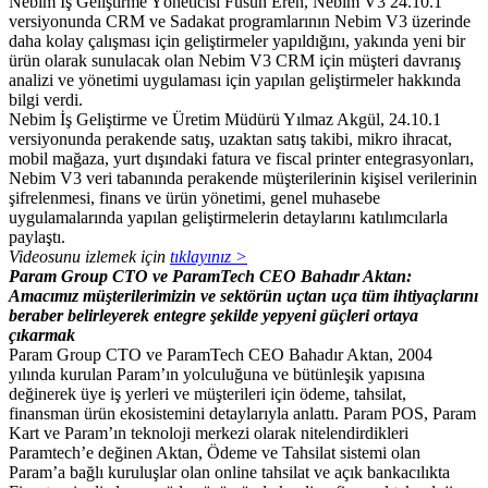
Nebim İş Geliştirme Yöneticisi Füsun Eren, Nebim V3 24.10.1
versiyonunda CRM ve Sadakat programlarının Nebim V3 üzerinde
daha kolay çalışması için geliştirmeler yapıldığını, yakında yeni bir
ürün olarak sunulacak olan Nebim V3 CRM için müşteri davranış
analizi ve yönetimi uygulaması için yapılan geliştirmeler hakkında
bilgi verdi.
Nebim İş Geliştirme ve Üretim Müdürü Yılmaz Akgül, 24.10.1
versiyonunda perakende satış, uzaktan satış takibi, mikro ihracat,
mobil mağaza, yurt dışındaki fatura ve fiscal printer entegrasyonları,
Nebim V3 veri tabanında perakende müşterilerinin kişisel verilerinin
şifrelenmesi, finans ve ürün yönetimi, genel muhasebe
uygulamalarında yapılan geliştirmelerin detaylarını katılımcılarla
paylaştı.
Videosunu izlemek için
tıklayınız >
Param Group CTO ve ParamTech CEO Bahadır Aktan:
Amacımız müşterilerimizin ve sektörün uçtan uça tüm ihtiyaçlarını
beraber belirleyerek entegre şekilde yepyeni güçleri ortaya
çıkarmak
Param Group CTO ve ParamTech CEO Bahadır Aktan, 2004
yılında kurulan Param’ın yolculuğuna ve bütünleşik yapısına
değinerek üye iş yerleri ve müşterileri için ödeme, tahsilat,
finansman ürün ekosistemini detaylarıyla anlattı. Param POS, Param
Kart ve Param’ın teknoloji merkezi olarak nitelendirdikleri
Paramtech’e değinen Aktan, Ödeme ve Tahsilat sistemi olan
Param’a bağlı kuruluşlar olan online tahsilat ve açık bankacılıkta