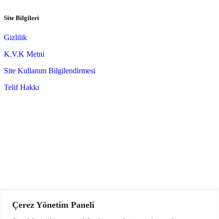
Site Bilgileri
Gizlilik
K.V.K Metni
Site Kullanım Bilgilendirmesi
Telif Hakkı
t
T
Çerez Yönetim Paneli