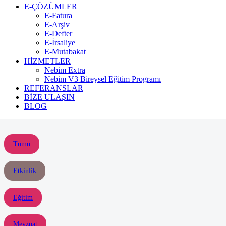
E-ÇÖZÜMLER
E-Fatura
E-Arşiv
E-Defter
E-İrsaliye
E-Mutabakat
HİZMETLER
Nebim Extra
Nebim V3 Bireysel Eğitim Programı
REFERANSLAR
BİZE ULAŞIN
BLOG
Tümü
Etkinlik
Eğitim
Mevzuat