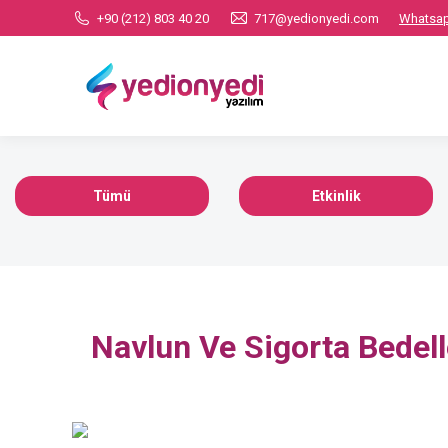
+90 (212) 803 40 20
717@yedionyedi.com
Whatsap
KURUMSAL
ÜRÜ
Tümü
Etkinlik
Navlun Ve Sigorta Bedel