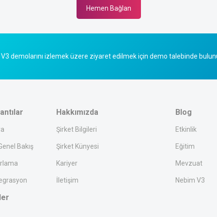
Hemen Bağlan
V3 demolarını izlemek üzere ziyaret edilmek için demo talebinde bulun
antılar
Hakkımızda
Blog
ra
Şirket Bilgileri
Etkinlik
enel Bakış
Şirket Künyesi
Eğitim
rlama
Kariyer
Mevzuat
egrasyon
İletişim
Nebim V3
ler