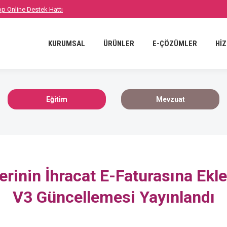
p Online Destek Hattı
NLER
E-ÇÖZÜMLER
HİZMETLER
REFERANSLAR
B
KURUMSAL
ÜRÜNLER
E-ÇÖZÜMLER
Hİ
Eğitim
Mevzuat
lerinin İhracat E-Faturasına Ek
V3 Güncellemesi Yayınlandı