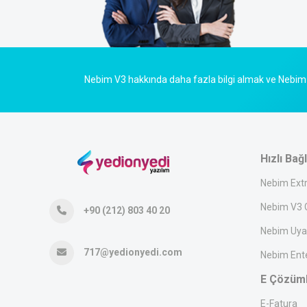
Nebim V3 hakkında daha fazla bilgi almak ve Nebim 
Hızlı Bağl
Nebim Ext
Nebim V3 G
+90 (212) 803 40 20
Nebim Uya
717@yedionyedi.com
Nebim Ent
E Çözüm
E-Fatura