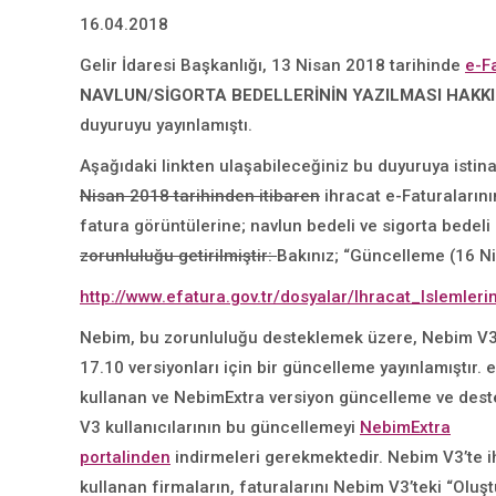
16.04.2018
Gelir İdaresi Başkanlığı, 13 Nisan 2018 tarihinde
e-F
NAVLUN/SİGORTA BEDELLERİNİN YAZILMASI HAKK
duyuruyu yayınlamıştı.
Aşağıdaki linkten ulaşabileceğiniz bu duyuruya istin
Nisan 2018 tarihinden itibaren
ihracat e-Faturaların
fatura görüntülerine; navlun bedeli ve sigorta bedeli
zorunluluğu getirilmiştir:
Bakınız; “Güncelleme (16 N
http://www.efatura.gov.tr/dosyalar/Ihracat_Islemler
Nebim, bu zorunluluğu desteklemek üzere, Nebim V3
17.10 versiyonları için bir güncelleme yayınlamıştır.
kullanan ve NebimExtra versiyon güncelleme ve dest
V3 kullanıcılarının bu güncellemeyi
NebimExtra
portalinden
indirmeleri gerekmektedir. Nebim V3’te i
kullanan firmaların, faturalarını Nebim V3’teki “Oluş