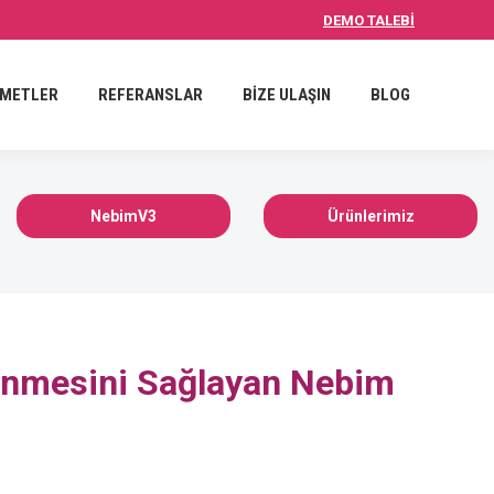
DEMO TALEBİ
İZE ULAŞIN
BLOG
ZMETLER
REFERANSLAR
BİZE ULAŞIN
BLOG
NebimV3
Ürünlerimiz
lenmesini Sağlayan Nebim