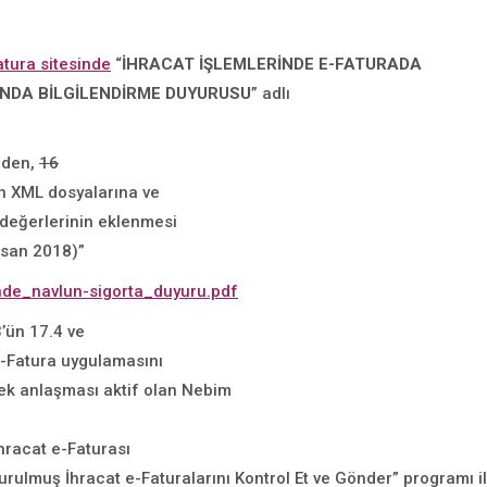
atura sitesinde
“
İHRACAT İŞLEMLERİNDE E-FATURADA
INDA BİLGİLENDİRME DUYURUSU
” adlı
aden,
16
ın XML dosyalarına ve
 değerlerinin eklenmesi
isan 2018)”
inde_navlun-sigorta_duyuru.pdf
’ün 17.4 ve
 e-Fatura uygulamasını
ek anlaşması aktif olan Nebim
hracat e-Faturası
turulmuş İhracat e-Faturalarını Kontrol Et ve Gönder” programı 