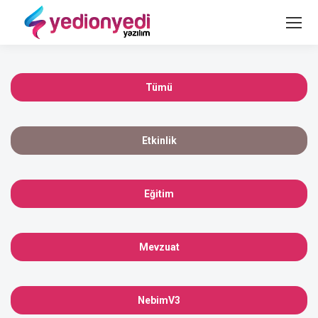
Tümü
Etkinlik
Eğitim
Mevzuat
NebimV3