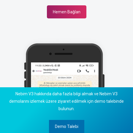
Hemen Bağlan
Nebim V3 hakkında daha fazla bilgi almak ve Nebim V3
demolarını izlemek üzere ziyaret edilmek için demo talebinde
bulunun.
Demo Talebi