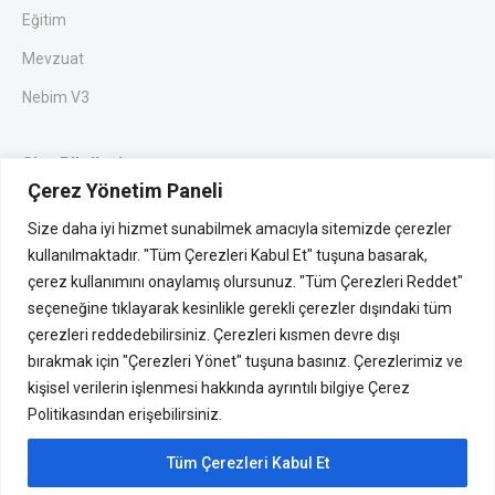
Eğitim
Mevzuat
Nebim V3
Site Bilgileri
Çerez Yönetim Paneli
Gizlilik
Size daha iyi hizmet sunabilmek amacıyla sitemizde çerezler
K.V.K Metni
kullanılmaktadır. "Tüm Çerezleri Kabul Et" tuşuna basarak,
Site Kullanım Bilgilendirmesi
çerez kullanımını onaylamış olursunuz. "Tüm Çerezleri Reddet"
seçeneğine tıklayarak kesinlikle gerekli çerezler dışındaki tüm
Telif Hakkı
çerezleri reddedebilirsiniz. Çerezleri kısmen devre dışı
bırakmak için "Çerezleri Yönet" tuşuna basınız. Çerezlerimiz ve
kişisel verilerin işlenmesi hakkında ayrıntılı bilgiye Çerez
Politikasından erişebilirsiniz.
Tüm Çerezleri Kabul Et