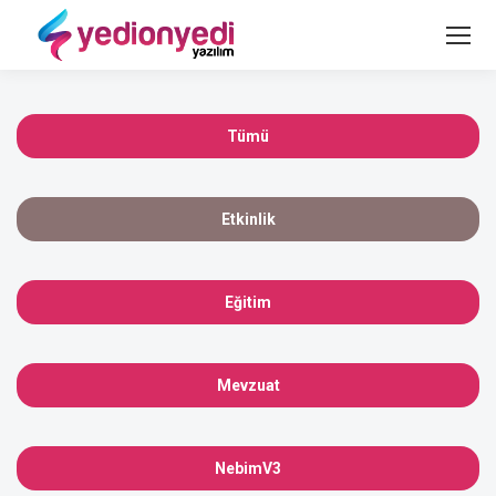
Tümü
Etkinlik
Eğitim
Mevzuat
NebimV3