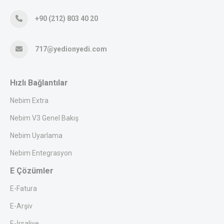
+90 (212) 803 40 20
717@yedionyedi.com
Hızlı Bağlantılar
Nebim Extra
Nebim V3 Genel Bakış
Nebim Uyarlama
Nebim Entegrasyon
E Çözümler
E-Fatura
E-Arşiv
E-İrsaliye