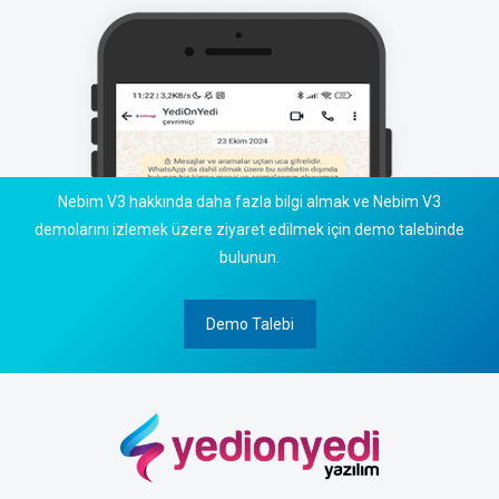
Nebim V3 hakkında daha fazla bilgi almak ve Nebim V3
demolarını izlemek üzere ziyaret edilmek için demo talebinde
bulunun.
Demo Talebi