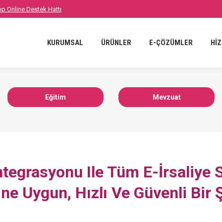
p Online Destek Hattı
NLER
E-ÇÖZÜMLER
HİZMETLER
REFERANSLAR
B
KURUMSAL
ÜRÜNLER
E-ÇÖZÜMLER
Hİ
Eğitim
Mevzuat
tegrasyonu Ile Tüm E-İrsaliye 
ne Uygun, Hızlı Ve Güvenli Bir 