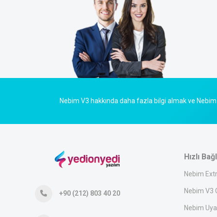
Nebim V3 hakkında daha fazla bilgi almak ve Nebim 
Hızlı Bağl
Nebim Ext
Nebim V3 G
+90 (212) 803 40 20
Nebim Uya