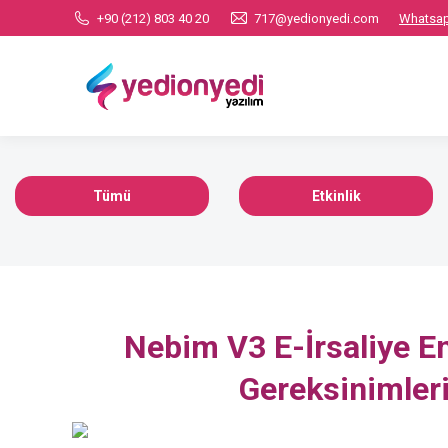
+90 (212) 803 40 20
717@yedionyedi.com
Whatsap
KURUMSAL
ÜRÜ
Tümü
Etkinlik
Nebim V3 E-İrsaliye En
Gereksinimleri