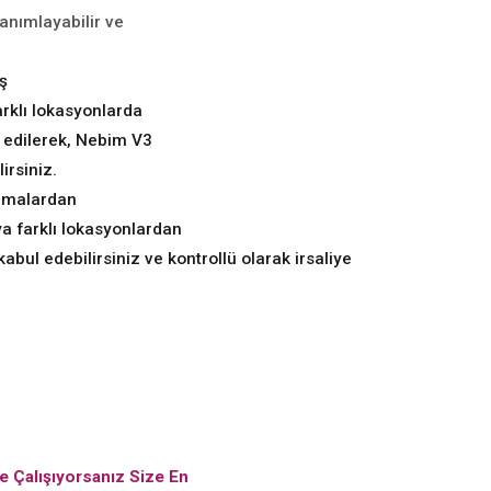
tanımlayabilir ve
ış
arklı lokasyonlarda
l edilerek, Nebim V3
irsiniz.
irmalardan
ya farklı lokasyonlardan
 kabul edebilirsiniz
ve kontrollü olarak irsaliye
re Çalışıyorsanız Size En