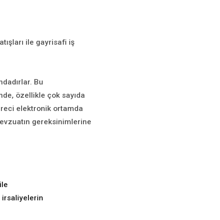
ışları ile gayrisafi iş
dadırlar. Bu
de, özellikle çok sayıda
reci elektronik ortamda
 mevzuatın gereksinimlerine
ile
 irsaliyelerin