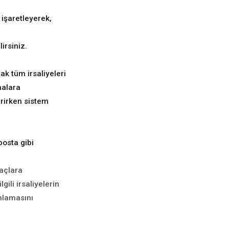
işaretleyerek,
irsiniz.
ak tüm irsaliyeleri
malara
erirken sistem
 posta gibi
açlara
gili irsaliyelerin
ımlamasını