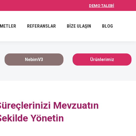
DEMO TALEBİ
İZE ULAŞIN
BLOG
ZMETLER
REFERANSLAR
BİZE ULAŞIN
BLOG
NebimV3
Ürünlerimiz
Süreçlerinizi Mevzuatın
Şekilde Yönetin