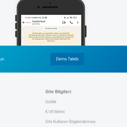
un.
Demo Talebi
Site Bilgileri
Gizlilik
K.V.K Metni
Site Kullanım Bilgilendirmesi