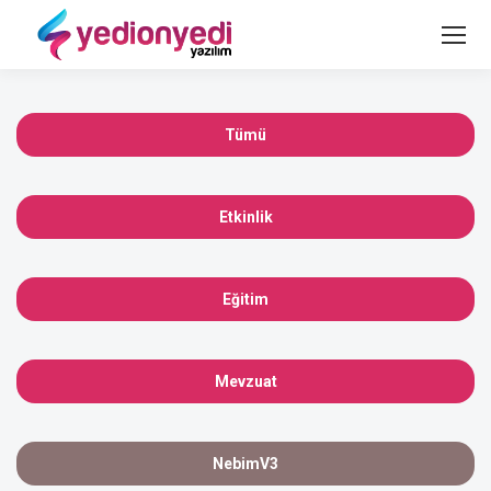
Tümü
Etkinlik
Eğitim
Mevzuat
NebimV3