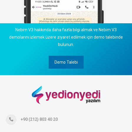
Nebim V3 hakkında daha fazla bilgi almak ve Nebim V3
demolarını izlemek üzere ziyaret edilmek için demo talebinde
bulunun.
Demo Talebi
+90 (212) 803 40 20