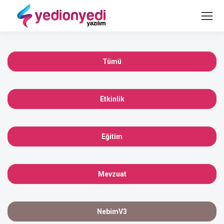
Tümü
Etkinlik
Eğitim
Mevzuat
NebimV3