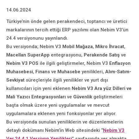
14.06.2024
Türkiye’nin önde gelen perakendeci, toptancı ve üretici
markalarının tercih ettiği ERP yazılımı olan Nebim V3’ün
24.4 versiyonunu yayınlandı.
Bu versiyonda; Nebim V3
Mobil Mağaza
,
Mikro İhracat
,
Macellan SuperApp
entegrasyonu,
Perakende Satış
ve
Nebim V3 POS
ile ilgili geliştirmeler, Nebim V3
Enflasyon
Muhasebesi
,
Finans
ve
Muhasebe
yenilikleri,
Alım-Satım-
Sevkiyat
süreçleriyle ilgili yenilikler ve yurt dışı
kullanıcıları için yeni eklenen
Nebim V3 Ara yüz Dilleri ve
Mali Yazıcı Entegrasyonları
ve
Güvenlik
geliştirmeleri
başta olmak üzere yeni uygulamalar ve mevcut
uygulamalara eklenen yeni fonksiyonlar yer alıyor.
Bu versiyonda sunulan yeniliklerin ve düzenlemelerin
detaylı dokümanı Nebim’in Web sitesindeki “
Nebim V3
Ver.24.4.1 Versiyon Yenilikleri
” sayfasında yer almakta