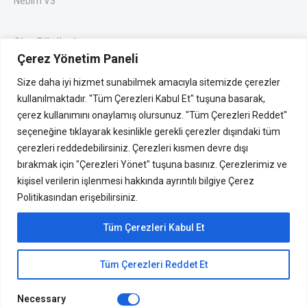
Nebim V3
Site Bilgileri
Çerez Yönetim Paneli
Gizlilik
Size daha iyi hizmet sunabilmek amacıyla sitemizde çerezler
K.V.K Metni
kullanılmaktadır. "Tüm Çerezleri Kabul Et" tuşuna basarak,
Site Kullanım Bilgilendirmesi
çerez kullanımını onaylamış olursunuz. "Tüm Çerezleri Reddet"
seçeneğine tıklayarak kesinlikle gerekli çerezler dışındaki tüm
Telif Hakkı
çerezleri reddedebilirsiniz. Çerezleri kısmen devre dışı
bırakmak için "Çerezleri Yönet" tuşuna basınız. Çerezlerimiz ve
kişisel verilerin işlenmesi hakkında ayrıntılı bilgiye Çerez
Politikasından erişebilirsiniz.
Tüm Çerezleri Kabul Et
Tüm Çerezleri Reddet Et
Necessary