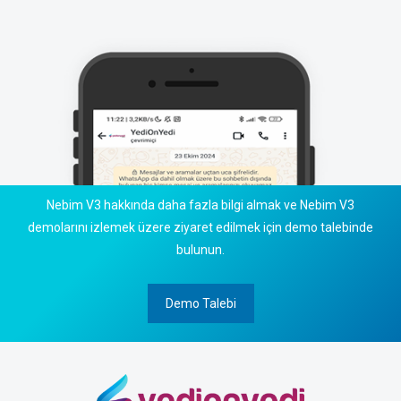
Nebim V3 hakkında daha fazla bilgi almak ve Nebim V3
demolarını izlemek üzere ziyaret edilmek için demo talebinde
bulunun.
Demo Talebi