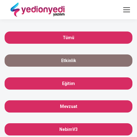
Tümü
Etkinlik
Eğitim
Mevzuat
NebimV3