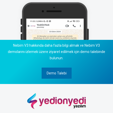
Nebim V3 hakkında daha fazla bilgi almak ve Nebim V3
demolarını izlemek üzere ziyaret edilmek için demo talebinde
bulunun.
Demo Talebi